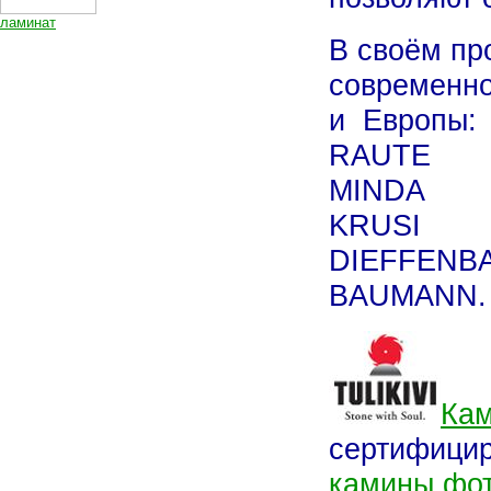
ламинат
В своём пр
современн
и Европы:
RAUTE
MINDA
KRUSI
DIEFFENB
BAUMANN.
Кам
сертифицир
камины фо