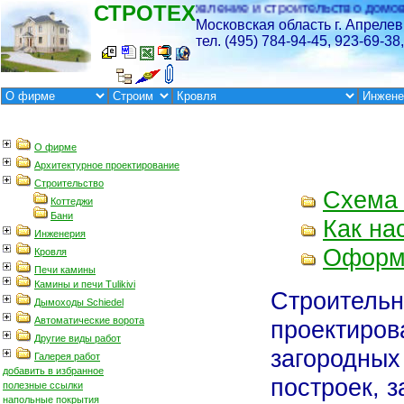
Схема
Как на
Оформи
Строительн
проектиров
загородных
построек, 