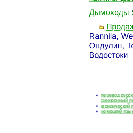
Дымоходы S
Продаж
Rannila, We
Ондулин, T
Водостоки
письменный п
синхронный п
Немецкий тех
перевод русс
синхронный п
юридический 
немецкий язы
немецкий язы
перевод неме
перевод неме
письменные 