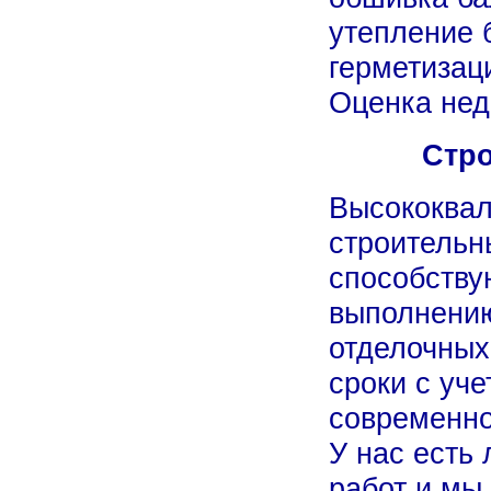
утепление 
герметизац
Оценка нед
Стро
Высококва
строительн
способству
выполнению
отделочных
сроки с уч
современно
У нас есть
работ и мы